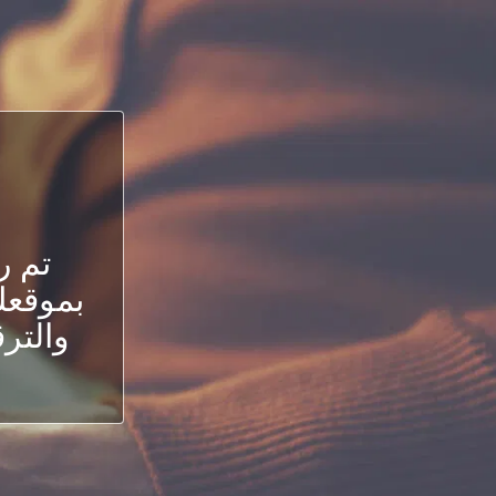
تم ر
بموقعك.
والترق