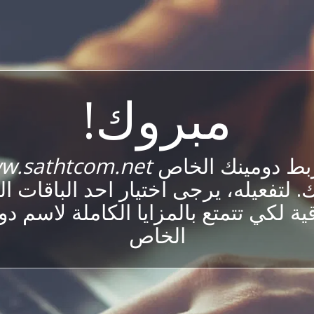
مبروك!
بط دومينك الخاص
w.sathtcom.net
 لتفعيله، يرجى اختيار احد الباقات ا
ية لكي تتمتع بالمزايا الكاملة لاسم د
الخاص